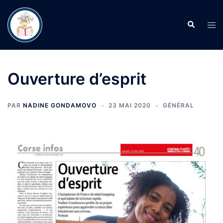
Aller
au
Recherche
Ouvr
contenu
le
men
Ouverture d’esprit
PAR
NADINE GONDAMOVO
23 MAI 2020
GÉNÉRAL