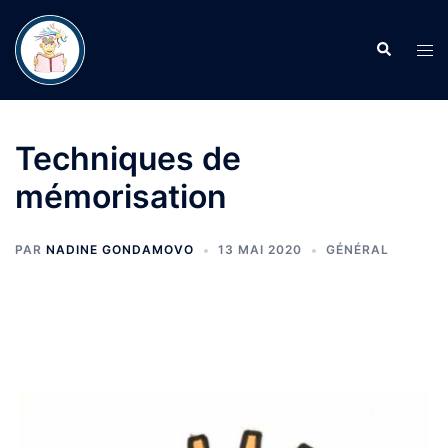
Aller
au
Recherche
Ouvr
contenu
le
men
Techniques de
mémorisation
PAR
NADINE GONDAMOVO
13 MAI 2020
GÉNÉRAL