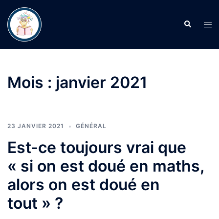
Aller
au
Recherche
Ouvr
contenu
le
men
Mois :
janvier 2021
23 JANVIER 2021
GÉNÉRAL
Est-ce toujours vrai que
« si on est doué en maths,
alors on est doué en
tout » ?