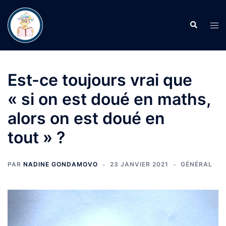
Aller
au
Recherche
Ouvr
contenu
le
men
Est-ce toujours vrai que
« si on est doué en maths,
alors on est doué en
tout » ?
PAR
NADINE GONDAMOVO
23 JANVIER 2021
GÉNÉRAL