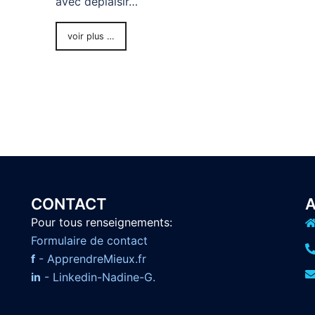
avec déplaisir…
voir plus …
CONTACT
A
Pour tous renseignements:
F
ormulaire de contact
f
- ApprendreMieux.fr
in
- Linkedin-Nadine-G.