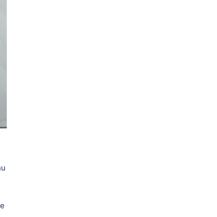
au
me