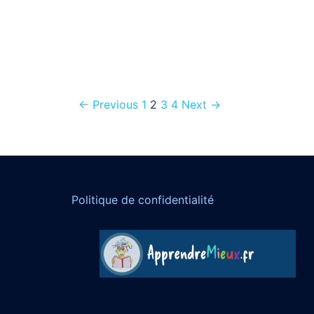
← Previous
1
2
3
4
Next →
Politique de confidentialité