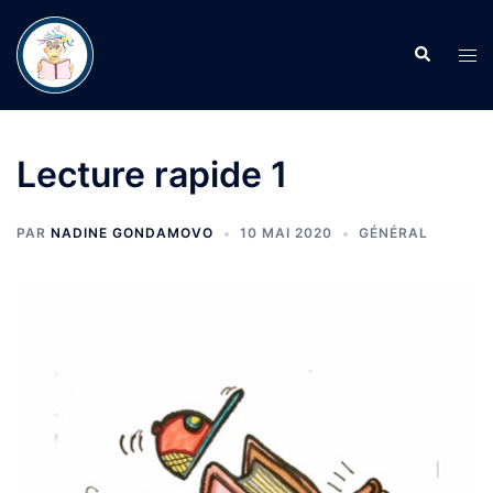
Aller
au
Recherche
Ouvr
contenu
le
men
Lecture rapide 1
PAR
NADINE GONDAMOVO
10 MAI 2020
GÉNÉRAL